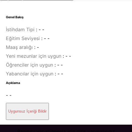
Genel Bakış
İstihdam Tipi
:
- -
Eğitim Seviyesi
:
- -
Maaş aralığı
:
-
Yeni mezunlar için uygun
:
- -
Öğrenciler için uygun
:
- -
Yabancılar için uygun
:
- -
Açıklama
- -
Uygunsuz İçeriği Bildir
Başvuru yapabilmeniz için giriş yapmalısınız