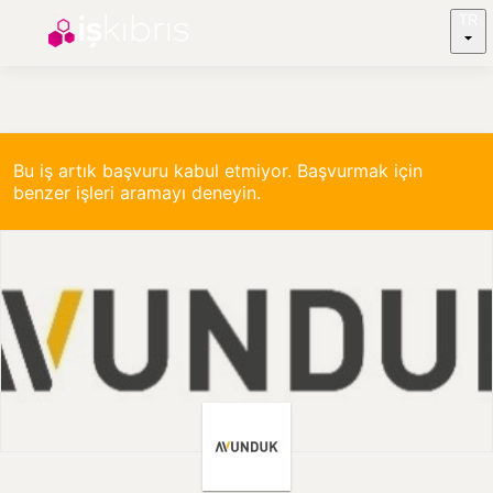
TR
Bu iş artık başvuru kabul etmiyor. Başvurmak için
benzer işleri aramayı deneyin.