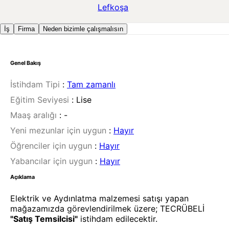
Lefkoşa
İş
Firma
Neden bizimle çalışmalısın
Genel Bakış
İstihdam Tipi
:
Tam zamanlı
Eğitim Seviyesi
:
Lise
Maaş aralığı
:
-
Yeni mezunlar için uygun
:
Hayır
Öğrenciler için uygun
:
Hayır
Yabancılar için uygun
:
Hayır
Açıklama
Elektrik ve Aydınlatma malzemesi satışı yapan
mağazamızda görevlendirilmek üzere; TECRÜBELİ
"Satış Temsilcisi"
istihdam edilecektir.