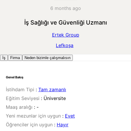
6 months ago
İş Sağlığı ve Güvenliği Uzmanı
Ertek Group
Lefkoşa
İş
Firma
Neden bizimle çalışmalısın
Genel Bakış
İstihdam Tipi
:
Tam zamanlı
Eğitim Seviyesi
:
Üniversite
Maaş aralığı
:
-
Yeni mezunlar için uygun
:
Evet
Öğrenciler için uygun
:
Hayır