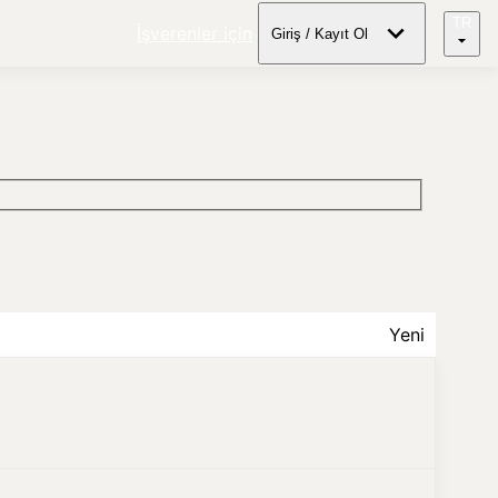
TR
İşverenler için
Giriş / Kayıt Ol
Yeni