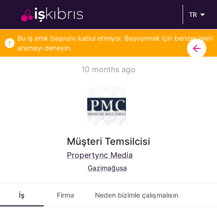
TR
Bu iş artık başvuru kabul etmiyor. Başvurmak için benzer işleri
aramayı deneyin.
10 months ago
Müşteri Temsilcisi
Propertync Media
Gazimağusa
İş
Firma
Neden bizimle çalışmalısın