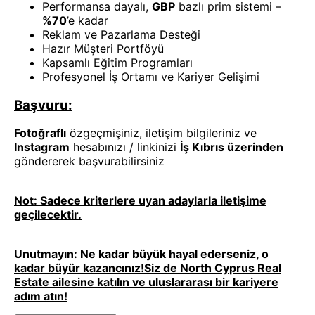
Performansa dayalı,
GBP
bazlı prim sistemi –
%70
’e kadar
Reklam ve Pazarlama Desteği
Hazır Müşteri Portföyü
Kapsamlı Eğitim Programları
Profesyonel İş Ortamı ve Kariyer Gelişimi
Başvuru:
Fotoğraflı
özgeçmişiniz, iletişim bilgileriniz ve
Instagram
hesabınızı / linkinizi
İş Kıbrıs üzerinden
göndererek başvurabilirsiniz
Not: Sadece kriterlere uyan adaylarla iletişime
geçilecektir.
Unutmayın: Ne kadar büyük hayal ederseniz, o
kadar büyür kazancınız!Siz de North Cyprus Real
Estate ailesine katılın ve uluslararası bir kariyere
adım atın!