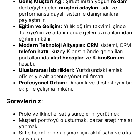
Geniş Müşteri Ağı:
Şirketimizin yoğun
reklam
desteğiyle gelen
müşteri adayları
, adil ve
performansa dayalı sistemle danışmanlara
paylaştırılır.
Eğitim ve Gelişim:
Yıllık eğitim takvimi içinde
Türkiye’nin ve adanın önde gelen uzmanlarından
eğitim imkânı.
Modern Teknoloji Altyapısı:
CRM
sistemi, CRM
telefon hattı
, Kuzey Kıbrıs’ın önde gelen ilan
portallarında
aktif hesaplar
ve
KıbrısSunum
hesabı.
Uluslararası İşbirlikleri:
Yurtdışındaki emlak
ofisleriyle alt acente yönetimi fırsatı.
Profesyonel Ortam:
Dinamik ve destekleyici bir
ekip ile çalışma imkânı.
Görevleriniz:
Proje ve ikinci el satış süreçlerini yürütmek
Müşteri portföyü oluşturmak, pazar araştırmaları
yapmak
Satış hedeflerine ulaşmak için aktif saha ve ofis
çalışmaları