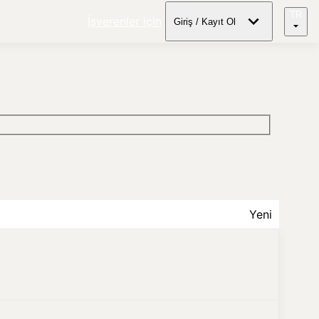
TR
İşverenler için
Giriş / Kayıt Ol
Yeni