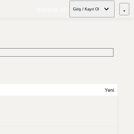
TR
İşverenler için
Giriş / Kayıt Ol
Yeni