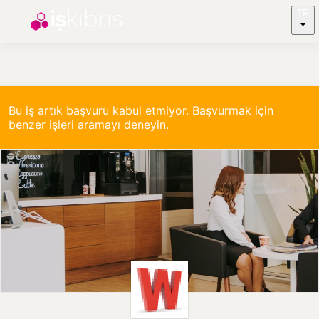
TR
Bu iş artık başvuru kabul etmiyor. Başvurmak için
benzer işleri aramayı deneyin.