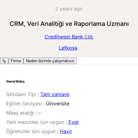
2 years ago
CRM, Veri Analitiği ve Raporlama Uzmanı
Creditwest Bank Ltd.
Lefkoşa
İş
Firma
Neden bizimle çalışmalısın
Genel Bakış
İstihdam Tipi
:
Tam zamanlı
Eğitim Seviyesi
:
Üniversite
Maaş aralığı
:
-
Yeni mezunlar için uygun
:
Evet
Öğrenciler için uygun
:
Hayır