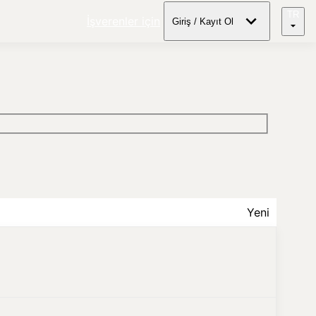
TR
İşverenler için
Giriş / Kayıt Ol
Yeni