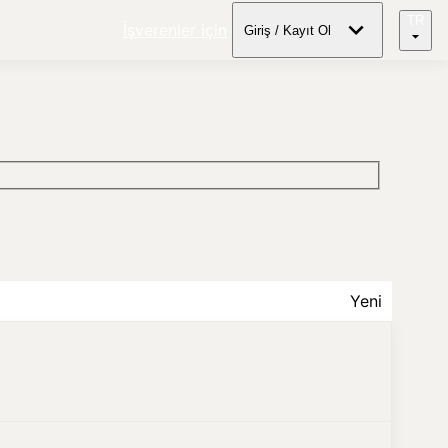
TR
İşverenler için
Giriş / Kayıt Ol
Yeni