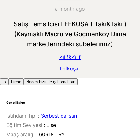
a month ago
Satış Temsilcisi LEFKOŞA ( Takı&Takı )
(Kaymaklı Macro ve Göçmenköy Dima
marketlerindeki şubelerimiz)
Kılıf&Kılıf
Lefkoşa
İş
Firma
Neden bizimle çalışmalısın
Genel Bakış
İstihdam Tipi
:
Serbest çalışan
Eğitim Seviyesi
:
Lise
Maaş aralığı
:
60618 TRY