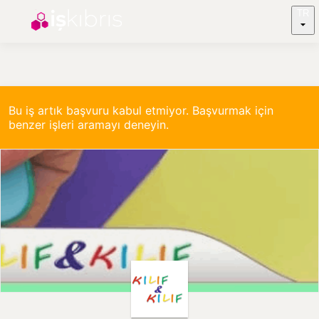
TR
Bu iş artık başvuru kabul etmiyor. Başvurmak için
benzer işleri aramayı deneyin.