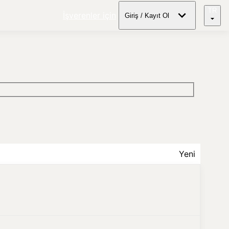
TR
İşverenler için
Giriş / Kayıt Ol
Yeni