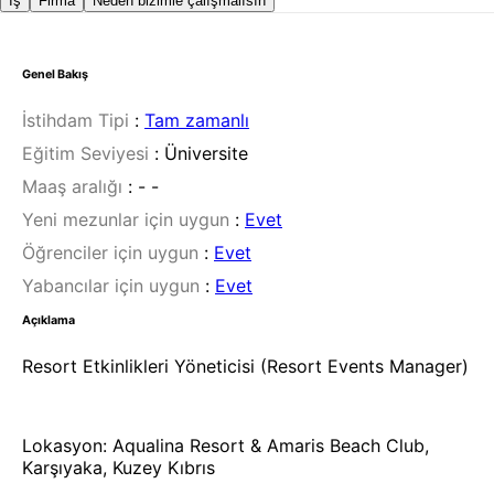
İş
Firma
Neden bizimle çalışmalısın
Genel Bakış
İstihdam Tipi
:
Tam zamanlı
Eğitim Seviyesi
:
Üniversite
Maaş aralığı
:
- -
Yeni mezunlar için uygun
:
Evet
Öğrenciler için uygun
:
Evet
Yabancılar için uygun
:
Evet
Açıklama
Resort Etkinlikleri Yöneticisi (Resort Events Manager)
Lokasyon: Aqualina Resort & Amaris Beach Club,
Karşıyaka, Kuzey Kıbrıs