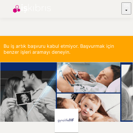
TR
Bu iş artık başvuru kabul etmiyor. Başvurmak için
benzer işleri aramayı deneyin.