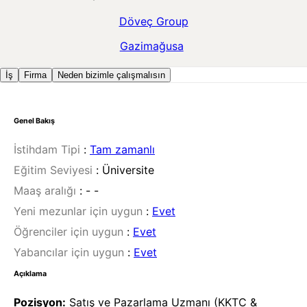
Döveç Group
Gazimağusa
İş
Firma
Neden bizimle çalışmalısın
Genel Bakış
İstihdam Tipi
:
Tam zamanlı
Eğitim Seviyesi
:
Üniversite
Maaş aralığı
:
- -
Yeni mezunlar için uygun
:
Evet
Öğrenciler için uygun
:
Evet
Yabancılar için uygun
:
Evet
Açıklama
Pozisyon:
Satış ve Pazarlama Uzmanı (KKTC &