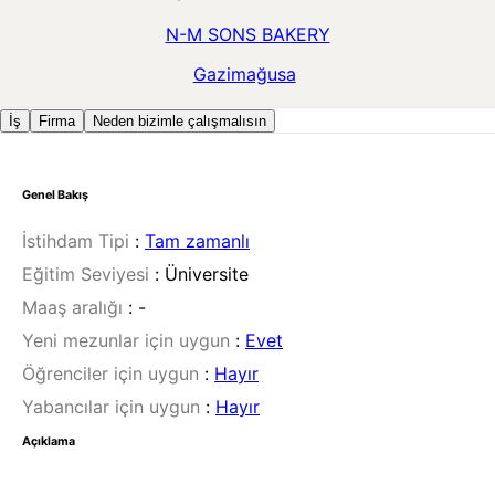
N-M SONS BAKERY
Gazimağusa
İş
Firma
Neden bizimle çalışmalısın
Genel Bakış
İstihdam Tipi
:
Tam zamanlı
Eğitim Seviyesi
:
Üniversite
Maaş aralığı
:
-
Yeni mezunlar için uygun
:
Evet
Öğrenciler için uygun
:
Hayır
Yabancılar için uygun
:
Hayır
Açıklama