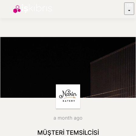
TR
a month ago
MÜŞTERİ TEMSİLCİSİ