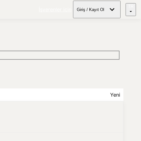
TR
İşverenler için
Giriş / Kayıt Ol
Yeni