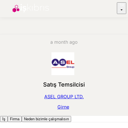
TR
a month ago
Satış Temsilcisi
ASEL GROUP LTD.
Girne
İş
Firma
Neden bizimle çalışmalısın