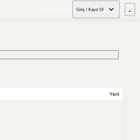
TR
İşverenler için
Giriş / Kayıt Ol
Yeni