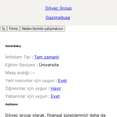
Döveç Group
Gazimağusa
İş
Firma
Neden bizimle çalışmalısın
Genel Bakış
İstihdam Tipi
:
Tam zamanlı
Eğitim Seviyesi
:
Üniversite
Maaş aralığı
:
-
Yeni mezunlar için uygun
:
Evet
Öğrenciler için uygun
:
Hayır
Yabancılar için uygun
:
Evet
Açıklama
Döveç group olarak, finansal süreçlerimizi daha da