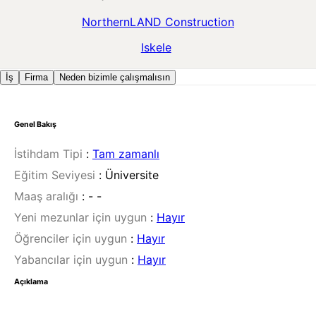
NorthernLAND Construction
Iskele
İş
Firma
Neden bizimle çalışmalısın
Genel Bakış
İstihdam Tipi
:
Tam zamanlı
Eğitim Seviyesi
:
Üniversite
Maaş aralığı
:
- -
Yeni mezunlar için uygun
:
Hayır
Öğrenciler için uygun
:
Hayır
Yabancılar için uygun
:
Hayır
Açıklama