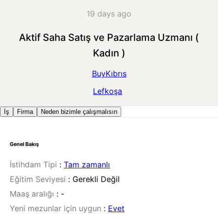
19 days ago
Aktif Saha Satış ve Pazarlama Uzmanı (
Kadın )
BuyKıbrıs
Lefkoşa
İş
Firma
Neden bizimle çalışmalısın
Genel Bakış
İstihdam Tipi
:
Tam zamanlı
Eğitim Seviyesi
:
Gerekli Değil
Maaş aralığı
:
-
Yeni mezunlar için uygun
:
Evet