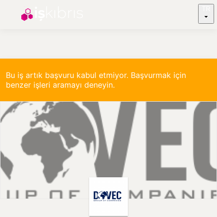
TR
Bu iş artık başvuru kabul etmiyor. Başvurmak için
benzer işleri aramayı deneyin.