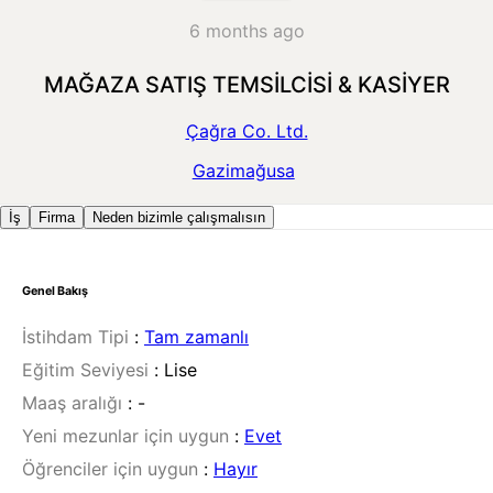
6 months ago
MAĞAZA SATIŞ TEMSİLCİSİ & KASİYER
Çağra Co. Ltd.
Gazimağusa
İş
Firma
Neden bizimle çalışmalısın
Genel Bakış
İstihdam Tipi
:
Tam zamanlı
Eğitim Seviyesi
:
Lise
Maaş aralığı
:
-
Yeni mezunlar için uygun
:
Evet
Öğrenciler için uygun
:
Hayır