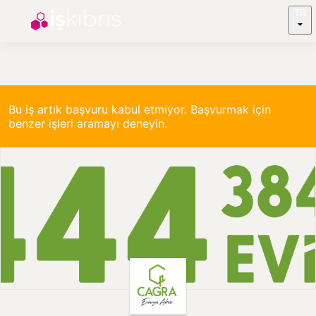
TR
Bu iş artık başvuru kabul etmiyor. Başvurmak için
benzer işleri aramayı deneyin.