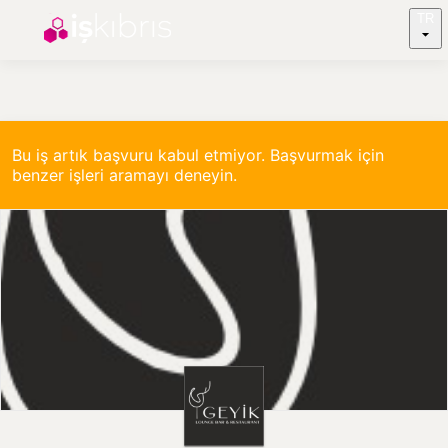
TR
Bu iş artık başvuru kabul etmiyor. Başvurmak için
benzer işleri aramayı deneyin.