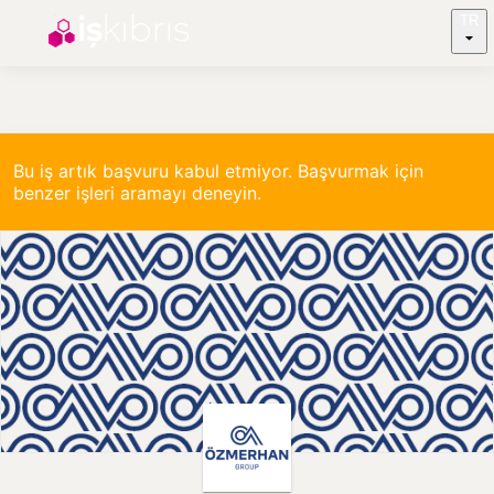
TR
Bu iş artık başvuru kabul etmiyor. Başvurmak için
benzer işleri aramayı deneyin.