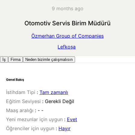
9 months ago
Otomotiv Servis Birim Müdürü
Özmerhan Group of Companies
Lefkoşa
İş
Firma
Neden bizimle çalışmalısın
Genel Bakış
İstihdam Tipi
:
Tam zamanlı
Eğitim Seviyesi
:
Gerekli Değil
Maaş aralığı
:
- -
Yeni mezunlar için uygun
:
Evet
Öğrenciler için uygun
:
Hayır