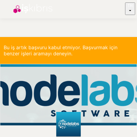
TR
Bu iş artık başvuru kabul etmiyor. Başvurmak için
benzer işleri aramayı deneyin.