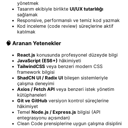
yönetmek
Tasarım ekibiyle birlikte
UI/UX tutarlılığı
sağlamak
Responsive, performanslı ve temiz kod yazmak
Kod inceleme (code review) süreçlerine aktif
katılmak
🧠 Aranan Yetenekler
React.js
konusunda profesyonel düzeyde bilgi
JavaScript (ES6+)
hâkimiyeti
TailwindCSS
veya benzeri modern CSS
framework bilgisi
ShadCN UI / Radix UI
bileşen sistemleriyle
çalışma deneyimi
Axios / Fetch API
veya benzeri istek yönetim
kütüphaneleri
Git ve GitHub
versiyon kontrol süreçlerine
hâkimiyet
Temel
Node.js / Express.js
bilgisi (API
entegrasyonu açısından)
Clean Code prensiplerine uygun çalışma disiplini