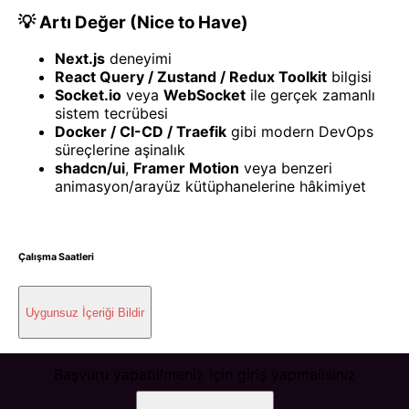
💡 Artı Değer (Nice to Have)
Next.js
deneyimi
React Query / Zustand / Redux Toolkit
bilgisi
Socket.io
veya
WebSocket
ile gerçek zamanlı
sistem tecrübesi
Docker / CI-CD / Traefik
gibi modern DevOps
süreçlerine aşinalık
shadcn/ui
,
Framer Motion
veya benzeri
animasyon/arayüz kütüphanelerine hâkimiyet
Çalışma Saatleri
Uygunsuz İçeriği Bildir
Başvuru yapabilmeniz için giriş yapmalısınız