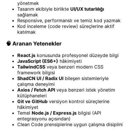
yönetmek
Tasarım ekibiyle birlikte
UI/UX tutarlılığı
sağlamak
Responsive, performanslı ve temiz kod yazmak
Kod inceleme (code review) süreçlerine aktif
katılmak
🧠 Aranan Yetenekler
React.js
konusunda profesyonel düzeyde bilgi
JavaScript (ES6+)
hâkimiyeti
TailwindCSS
veya benzeri modern CSS
framework bilgisi
ShadCN UI / Radix UI
bileşen sistemleriyle
çalışma deneyimi
Axios / Fetch API
veya benzeri istek yönetim
kütüphaneleri
Git ve GitHub
versiyon kontrol süreçlerine
hâkimiyet
Temel
Node.js / Express.js
bilgisi (API
entegrasyonu açısından)
Clean Code prensiplerine uygun çalışma disiplini