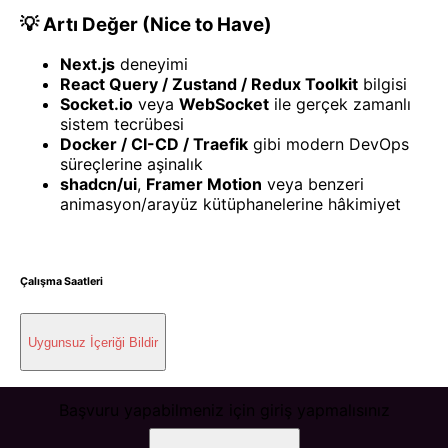
💡 Artı Değer (Nice to Have)
Next.js
deneyimi
React Query / Zustand / Redux Toolkit
bilgisi
Socket.io
veya
WebSocket
ile gerçek zamanlı
sistem tecrübesi
Docker / CI-CD / Traefik
gibi modern DevOps
süreçlerine aşinalık
shadcn/ui
,
Framer Motion
veya benzeri
animasyon/arayüz kütüphanelerine hâkimiyet
Çalışma Saatleri
Uygunsuz İçeriği Bildir
Başvuru yapabilmeniz için giriş yapmalısınız