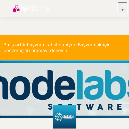
TR
Bu iş artık başvuru kabul etmiyor. Başvurmak için
benzer işleri aramayı deneyin.