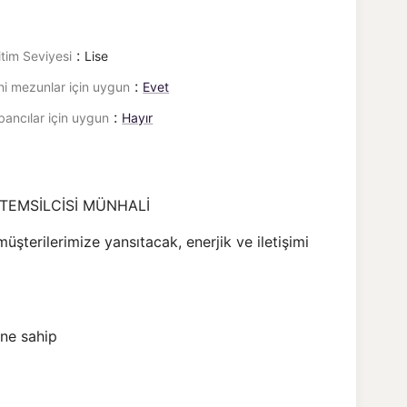
:
itim Seviyesi
Lise
:
ni mezunlar için uygun
Evet
:
bancılar için uygun
Hayır
TEMSİLCİSİ MÜNHALİ
müşterilerimize yansıtacak, enerjik ve iletişimi
ine sahip