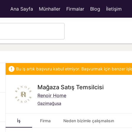
Ana Sayfa
Münhaller
Firmalar
Blog
İletişim
Bu iş artık başvuru kabul etmiyor. Başvurmak için benzer işl
Mağaza Satış Temsilcisi
Renoir Home
Gazimağusa
İş
Firma
Neden bizimle çalışmalısın