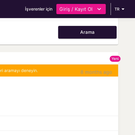
Giriş / Kayıt Ol
İşverenler için
TR
Arama
Yeni
eri aramayı deneyin.
8 months ago