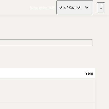
TR
İşverenler için
Giriş / Kayıt Ol
Yeni