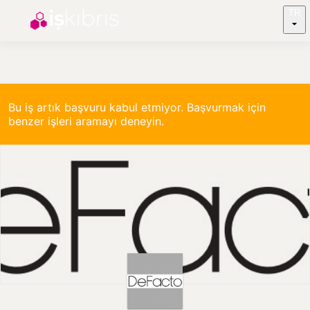
TR
Bu iş artık başvuru kabul etmiyor. Başvurmak için
benzer işleri aramayı deneyin.