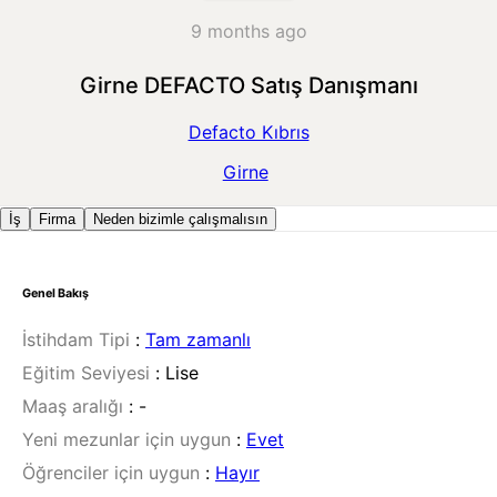
9 months ago
Girne DEFACTO Satış Danışmanı
Defacto Kıbrıs
Girne
İş
Firma
Neden bizimle çalışmalısın
Genel Bakış
İstihdam Tipi
:
Tam zamanlı
Eğitim Seviyesi
:
Lise
Maaş aralığı
:
-
Yeni mezunlar için uygun
:
Evet
Öğrenciler için uygun
:
Hayır