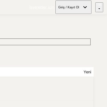
TR
İşverenler için
Giriş / Kayıt Ol
Yeni