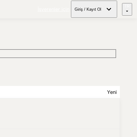
TR
İşverenler için
Giriş / Kayıt Ol
Yeni