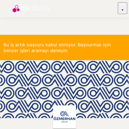
TR
Bu iş artık başvuru kabul etmiyor. Başvurmak için
benzer işleri aramayı deneyin.