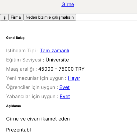
Girne
İş
Firma
Neden bizimle çalışmalısın
Genel Bakış
İstihdam Tipi
:
Tam zamanlı
Eğitim Seviyesi
:
Üniversite
Maaş aralığı
:
45000 - 75000 TRY
Yeni mezunlar için uygun
:
Hayır
Öğrenciler için uygun
:
Evet
Yabancılar için uygun
:
Evet
Açıklama
Girne ve civarı ikamet eden
Prezentabl