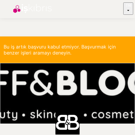
TR
Bu iş artık başvuru kabul etmiyor. Başvurmak için
benzer işleri aramayı deneyin.