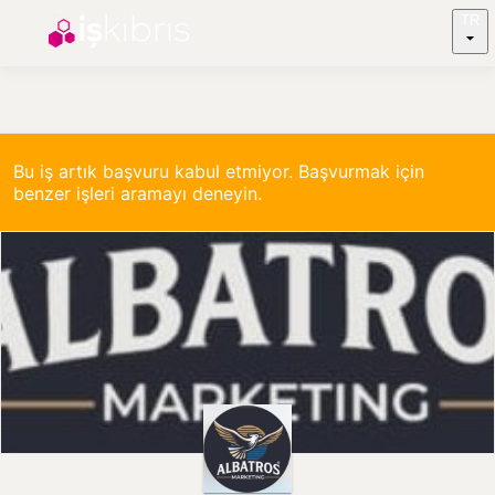
TR
Bu iş artık başvuru kabul etmiyor. Başvurmak için
benzer işleri aramayı deneyin.