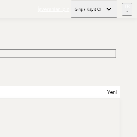
TR
İşverenler için
Giriş / Kayıt Ol
Yeni