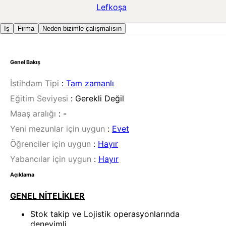
Lefkoşa
İş
Firma
Neden bizimle çalışmalısın
Genel Bakış
İstihdam Tipi
:
Tam zamanlı
Eğitim Seviyesi
:
Gerekli Değil
Maaş aralığı
:
-
Yeni mezunlar için uygun
:
Evet
Öğrenciler için uygun
:
Hayır
Yabancılar için uygun
:
Hayır
Açıklama
GENEL NİTELİKLER
Stok takip ve Lojistik operasyonlarında
deneyimli,