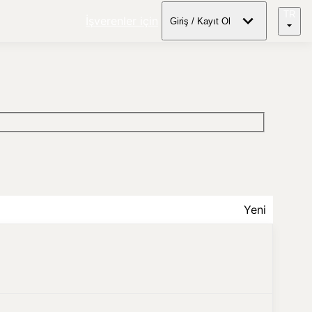
TR
İşverenler için
Giriş / Kayıt Ol
Yeni