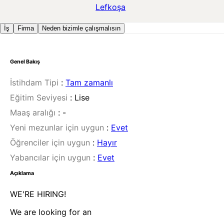
Lefkoşa
İş
Firma
Neden bizimle çalışmalısın
Genel Bakış
İstihdam Tipi
:
Tam zamanlı
Eğitim Seviyesi
:
Lise
Maaş aralığı
:
-
Yeni mezunlar için uygun
:
Evet
Öğrenciler için uygun
:
Hayır
Yabancılar için uygun
:
Evet
Açıklama
WE'RE HIRING!
We are looking for an