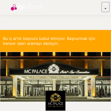
TR
Bu iş artık başvuru kabul etmiyor. Başvurmak için
benzer işleri aramayı deneyin.