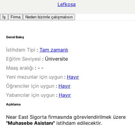
Lefkoşa
İş
Firma
Neden bizimle çalışmalısın
Genel Bakış
İstihdam Tipi
:
Tam zamanlı
Eğitim Seviyesi
:
Üniversite
Maaş aralığı
:
- -
Yeni mezunlar için uygun
:
Hayır
Öğrenciler için uygun
:
Hayır
Yabancılar için uygun
:
Hayır
Açıklama
Near East Sigorta firmasında görevlendirilmek üzere
"Muhasebe Asistanı"
istihdam edilecektir.