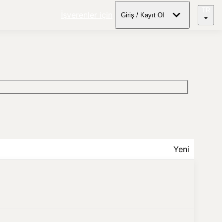
TR
İşverenler için
Giriş / Kayıt Ol
Yeni