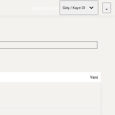
TR
İşverenler için
Giriş / Kayıt Ol
Yeni