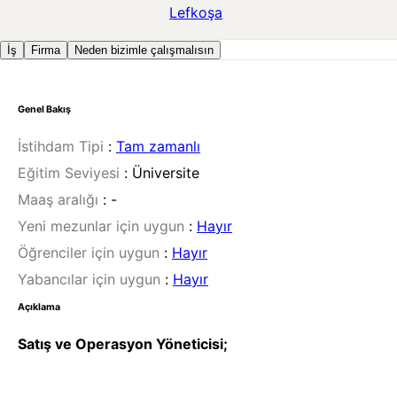
Lefkoşa
İş
Firma
Neden bizimle çalışmalısın
Genel Bakış
İstihdam Tipi
:
Tam zamanlı
Eğitim Seviyesi
:
Üniversite
Maaş aralığı
:
-
Yeni mezunlar için uygun
:
Hayır
Öğrenciler için uygun
:
Hayır
Yabancılar için uygun
:
Hayır
Açıklama
Satış ve Operasyon Yöneticisi;