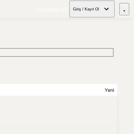
TR
İşverenler için
Giriş / Kayıt Ol
Yeni