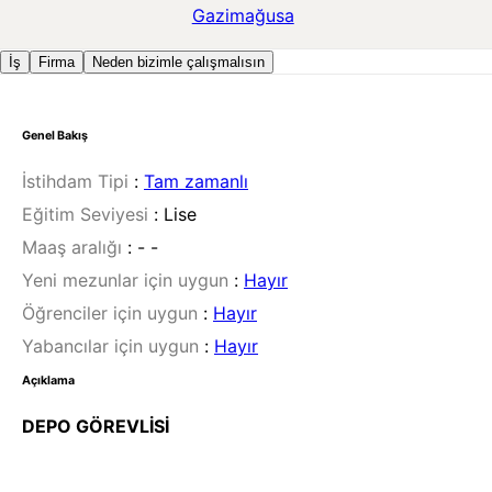
Gazimağusa
İş
Firma
Neden bizimle çalışmalısın
Genel Bakış
İstihdam Tipi
:
Tam zamanlı
Eğitim Seviyesi
:
Lise
Maaş aralığı
:
- -
Yeni mezunlar için uygun
:
Hayır
Öğrenciler için uygun
:
Hayır
Yabancılar için uygun
:
Hayır
Açıklama
DEPO GÖREVLİSİ